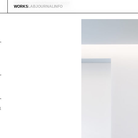
instagram.com/andospace_seoul
WORKS
LAB
JOURNAL
INFO
트