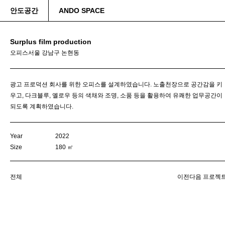
안도공간
ANDO SPACE
Surplus film production
오피스
서울 강남구 논현동
광고 프로덕션 회사를 위한 오피스를 설계하였습니다. 노출천장으로 공간감을 키
우고, 다크블루, 옐로우 등의 색채와 조명, 소품 등을 활용하여 유쾌한 업무공간이
되도록 계획하였습니다.
Year
2022
Size
180 ㎡
전체
이전
다음 프로젝